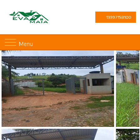
13997158100
Menu