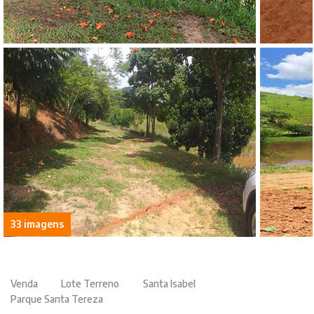
33 imagens
Venda
Lote Terreno
Santa Isabel
Parque Santa Tereza