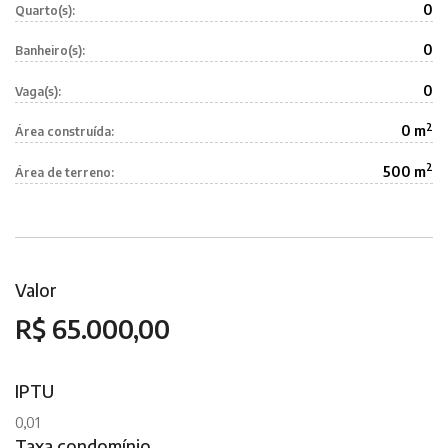
0
Quarto(s):
0
Banheiro(s):
0
Vaga(s):
2
0 m
Área construída:
2
500 m
Área de terreno:
Valor
R$ 65.000,00
IPTU
0,01
Taxa condomínio