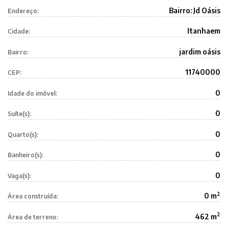
Bairro: Jd Oásis
Endereço:
Itanhaem
Cidade:
jardim oásis
Bairro:
11740000
CEP:
0
Idade do imóvel:
0
Suíte(s):
0
Quarto(s):
0
Banheiro(s):
0
Vaga(s):
2
0 m
Área construída:
2
462 m
Área de terreno: