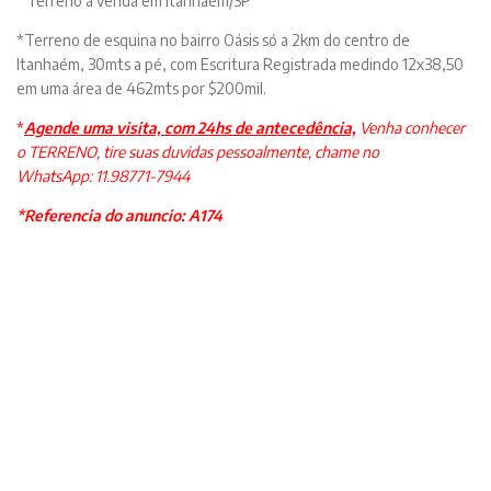
Terreno a venda em Itanhaém/SP
*Terreno de esquina no bairro Oásis só a 2km do centro de
Itanhaém, 30mts a pé, com Escritura Registrada medindo 12x38,50
em uma área de 462mts por $200mil.
*
Agende uma visita,
com 24hs de antecedência,
Venha conhecer
o TERRENO, tire suas duvidas pessoalmente, chame no
WhatsApp:
11.98771-7944
*Referencia do anuncio: A174