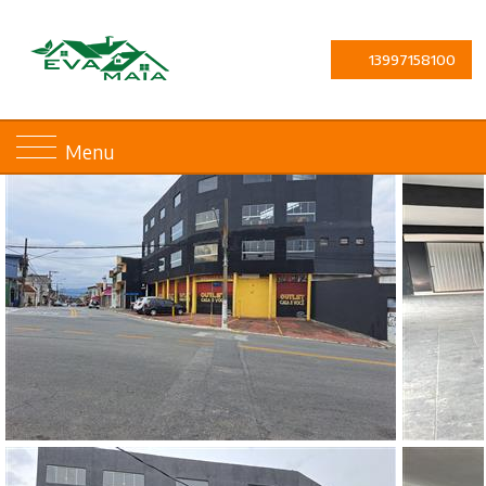
13997158100
Menu