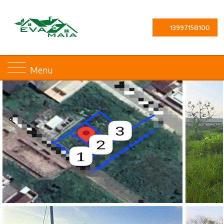
13997158100
Menu