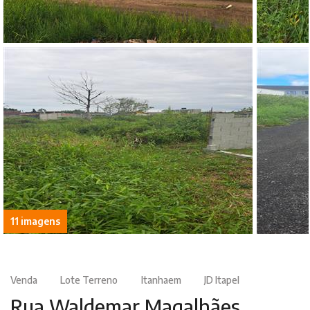
11 imagens
Venda
Lote Terreno
Itanhaem
JD Itapel
Rua Waldemar Magalhães