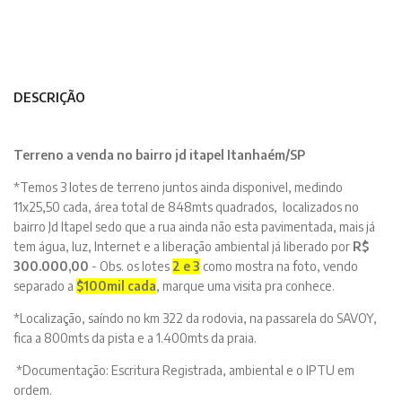
DESCRIÇÃO
Terreno a venda no bairro jd itapel Itanhaém/SP
*Temos 3 lotes de terreno juntos ainda disponivel, medindo
11x25,50 cada, área total de 848mts quadrados, localizados no
bairro Jd Itapel sedo que a rua ainda não esta pavimentada, mais já
tem água, luz, Internet e a liberação ambiental já liberado por
R$
300.000,00
- Obs. os lotes
2 e 3
como mostra na foto, vendo
separado a
$100mil cada
, marque uma visita pra conhece.
*Localização, saíndo no km 322 da rodovia, na passarela do SAVOY,
fica a 800mts da pista e a 1.400mts da praia.
*Documentação:
Escritura Registrada, ambiental e o IPTU em
ordem.