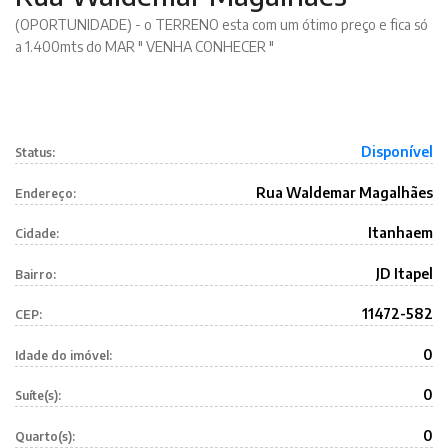
(OPORTUNIDADE) - o TERRENO esta com um ótimo preço e fica só
a 1.400mts do MAR " VENHA CONHECER "
Disponível
Status:
Rua Waldemar Magalhães
Endereço:
Itanhaem
Cidade:
JD Itapel
Bairro:
11472-582
CEP:
0
Idade do imóvel:
0
Suíte(s):
0
Quarto(s):