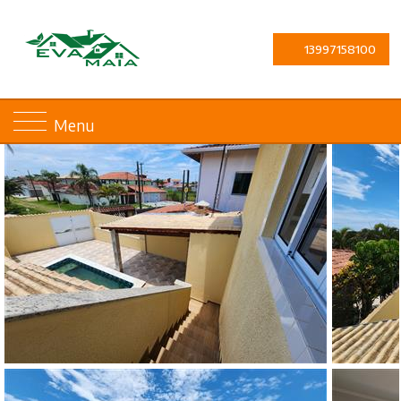
13997158100
Menu