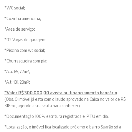
*WC social;
*Cozinha americana;
*Área de serviço;
*02 Vagas de garagem;
*Piscina com wc social;
*Churrasqueira com pia;
*A.u. 65,77m²;
*A.t. 131,23m²;
*Valor
R$ 300.000,00 avista ou financiamento bancário
.
(Obs. O imóvel já esta com o laudo aprovado na Caixa no valor de R$
318mil, agende a sua visita para conhecer).
*Documentação 100% escritura registrada e IPTU em dia.
*Localização, o imóvel fica localizado próximo o bairro Suarão só a