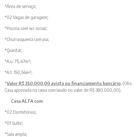
*Área de serviço;
*02 Vagas de garagem;
*Piscina com wc social;
*Churrasqueira com pia;
*Quintal;
*A.u. 75,47m²;
*A.t. 150,56m²;
*
Valor R$ 350.000,00 avista ou financiamento bancário
.
(Obs.
Casa aprovada na caixa com laudo no valor de R$ 380.000,00).
Casa ALTA com
*02 Dormitórios;
*01 Suíte;
*Sala ampla;