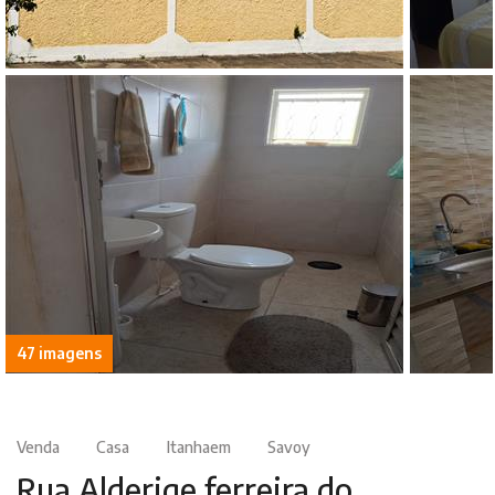
47 imagens
Venda
Casa
Itanhaem
Savoy
Rua Alderige ferreira do