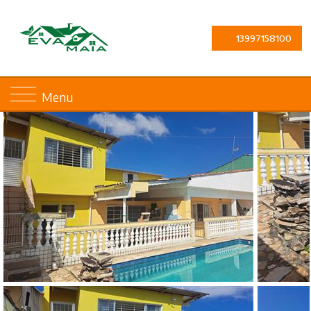
13997158100
Menu