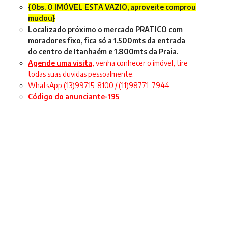
{Obs. O IMÓVEL ESTA VAZIO, aproveite comprou
mudou}
Localizado próximo o mercado PRATICO com
moradores fixo, fica só a 1.500mts da entrada
do centro de Itanhaém e 1.800mts da Praia.
Agende uma visita
, venha conhecer o imóvel, tire
todas suas duvidas pessoalmente.
WhatsApp
(13)99715-8100
/ (11)98771-7944
Código do anunciante-195