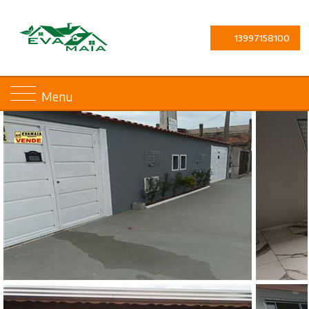
13997158100
Menu