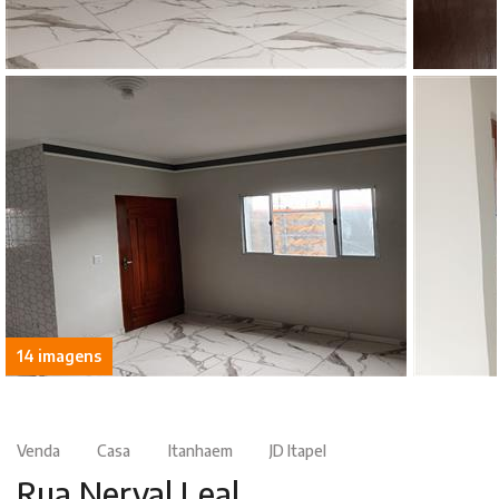
14 imagens
Venda
Casa
Itanhaem
JD Itapel
Rua Nerval Leal