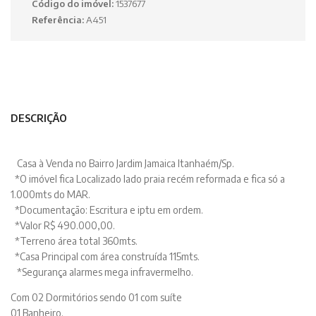
Código do imóvel:
1537677
Referência:
A451
DESCRIÇÃO
Casa à Venda no Bairro Jardim Jamaica Itanhaém/Sp.
*O imóvel fica Localizado lado praia recém reformada e fica só a
1.000mts do MAR.
*Documentação: Escritura e iptu em ordem.
*Valor R$ 490.000,00.
*Terreno área total 360mts.
*Casa Principal com área construída 115mts.
*Segurança alarmes mega infravermelho.
Com 02 Dormitórios sendo 01 com suíte
01 Banheiro.