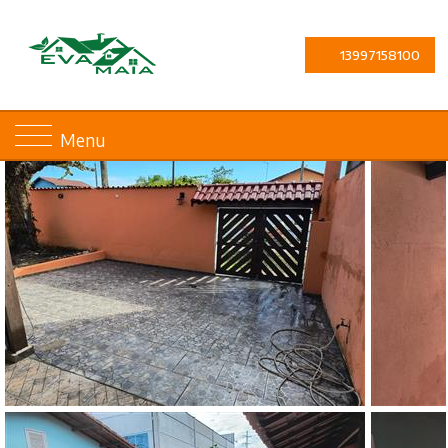
13997158100
Menu