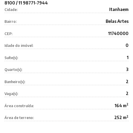
8100 / 11 98771-7944
Itanhaem
Cidade:
Belas Artes
Bairro:
11740000
CEP:
0
Idade do imóvel:
1
Suíte(s):
3
Quarto(s):
2
Banheiro(s):
2
Vaga(s):
2
164 m
Área construída:
2
252 m
Área de terreno: