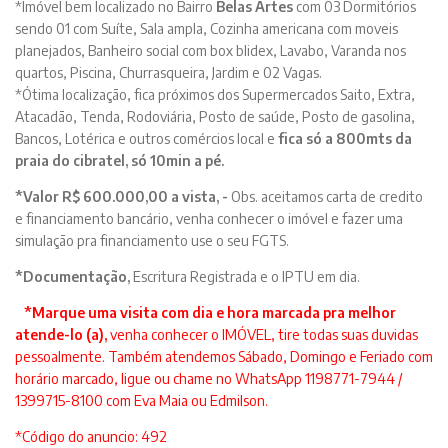
*Imóvel bem localizado no Bairro
Belas Artes
com 03 Dormitórios
sendo 01 com Suíte, Sala ampla, Cozinha americana com moveis
planejados, Banheiro social com box blidex, Lavabo, Varanda nos
quartos, Piscina, Churrasqueira, Jardim e 02 Vagas.
*Ótima localização, fica próximos dos Supermercados Saito, Extra,
Atacadão, Tenda, Rodoviária, Posto de saúde, Posto de gasolina,
Bancos, Lotérica e outros comércios local e
fica só a 800mts da
praia do cibratel, só 10min a pé.
*Valor R$ 600.000,00 a vista, -
Obs. aceitamos carta de credito
e financiamento bancário, venha conhecer o imóvel e fazer uma
simulação pra financiamento use o seu FGTS.
*Documentação,
Escritura Registrada e o IPTU em dia.
*Marque uma visita com dia e hora marcada pra melhor
atende-lo (a),
venha conhecer o IMÓVEL, tire todas suas duvidas
pessoalmente. Também atendemos Sábado, Domingo e Feriado com
horário marcado, ligue ou chame no WhatsApp 1198771-7944 /
1399715-8100 com Eva Maia ou Edmilson.
*Código do anuncio: 492