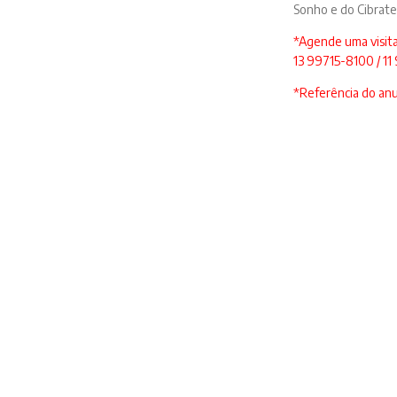
Sonho e do Cibratel
*Agende uma visit
13 99715-8100 / 1
*Referência do an