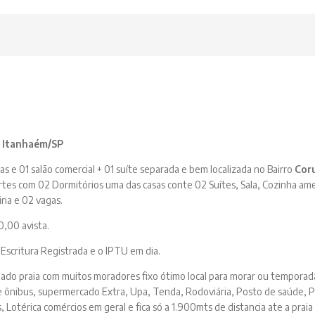
 Itanhaém/SP
s e 01 salão comercial + 01 suíte separada e bem localizada no Bairro
Cor
rtes com 02 Dormitórios uma das casas conte 02 Suítes, Sala, Cozinha ame
cina e 02 vagas.
,00 avista.
,
Escritura Registrada e o IPTU em dia.
 lado praia com muitos moradores fixo ótimo local para morar ou temporad
e ônibus, supermercado Extra, Upa, Tenda, Rodoviária, Posto de saúde, 
, Lotérica comércios em geral e fica só a 1.900mts de distancia ate a praia