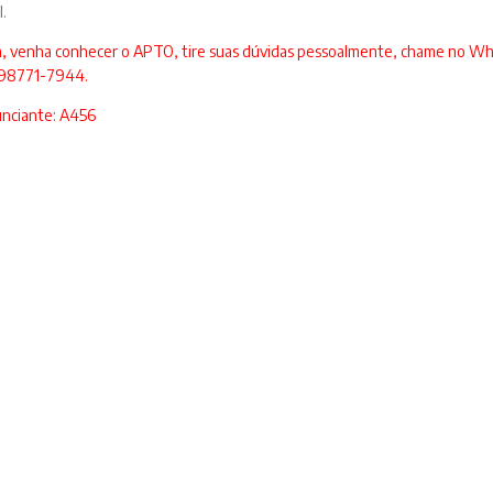
.
a, venha conhecer o APTO, tire suas dúvidas pessoalmente, chame no W
1 98771-7944.
unciante: A456