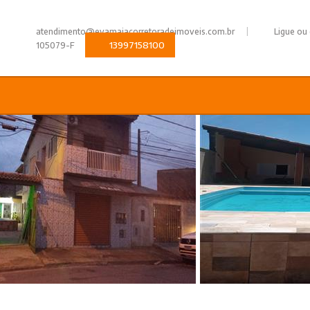
|
atendimento@evamaiacorretoradeimoveis.com.br
Ligue ou
13997158100
105079-F