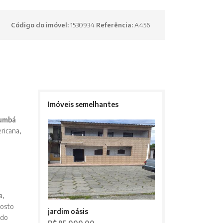
Código do imóvel:
1530934
Referência:
A456
Imóveis semelhantes
umbá
ricana,
a,
Posto
jardim oásis
 do