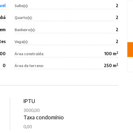
vel
2
Suíte(s):
mbá
2
Quarto(s):
aem
2
Banheiro(s):
tes
2
Vaga(s):
2
000
100 m
Área construída:
2
0
250 m
Área de terreno:
IPTU
3000,00
Taxa condomínio
0,00