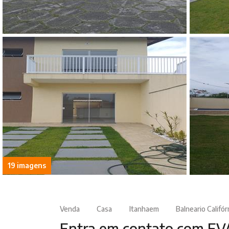
19 imagens
Venda
Casa
Itanhaem
Balneario Califór
Entra em contato com EV