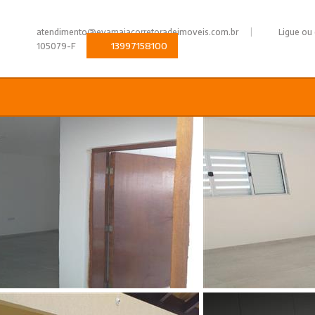
|
atendimento@evamaiacorretoradeimoveis.com.br
Ligue ou
13997158100
105079-F