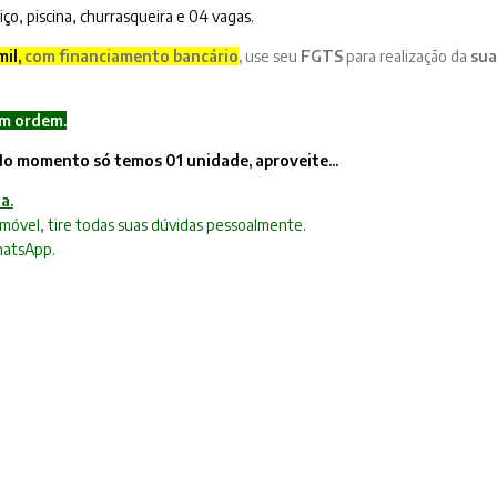
iço, piscina, churrasqueira e 04 vagas.
il,
c
om financiamento bancário
,
use seu
FGTS
para realização da
sua
m ordem.
o momento só temos 01 unidade, aproveite...
a.
móvel, tire todas suas dúvidas pessoalmente.
hatsApp.