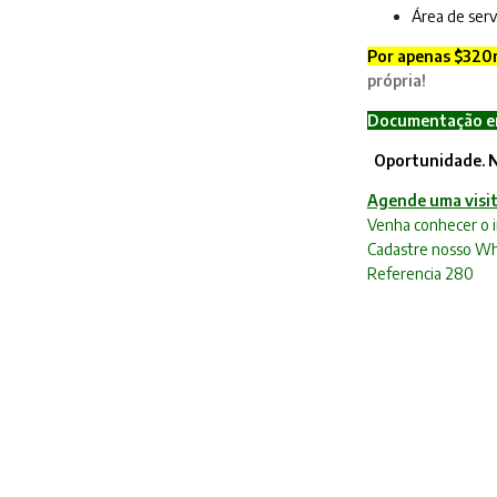
Área de serv
Por apenas $320m
própria!
Documentação e
Oportunidade. N
Agende uma visit
Venha conhecer o i
Cadastre nosso W
Referencia 280