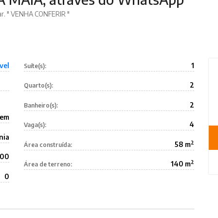
mar. " VENHA CONFERIR "
vel
1
Suíte(s):
2
Quarto(s):
2
Banheiro(s):
aem
4
Vaga(s):
nia
2
58 m
Área construída:
000
2
140 m
Área de terreno:
0