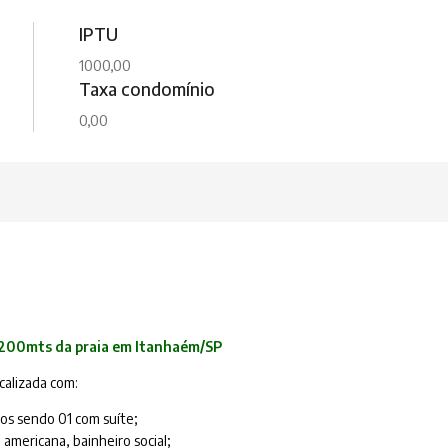
IPTU
1000,00
Taxa condomínio
0,00
 200mts da praia em Itanhaém/SP
calizada com:
os sendo 01 com suíte;
 americana, bainheiro social;