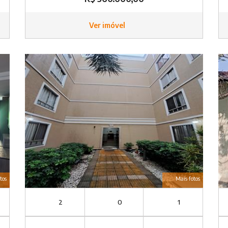
Ver imóvel
tos
Mais fotos
2
0
1