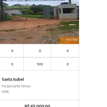
Mais fotos
0
0
0
0
500
0
Santa Isabel
Parque Santa Tereza
A366
R$ 65.000,00