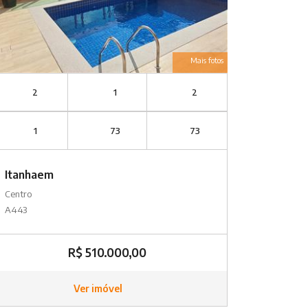
Mais fotos
2
1
2
1
73
73
Itanhaem
Centro
A443
R$ 510.000,00
Ver imóvel