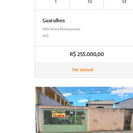
1
53
53
Guarulhos
Vila Nova Bonsucesso
A13
R$ 255.000,00
Ver imóvel