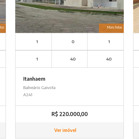
tos
Mais fotos
1
0
1
1
40
40
Itanhaem
Balneário Gaivota
A241
R$ 220.000,00
Ver imóvel