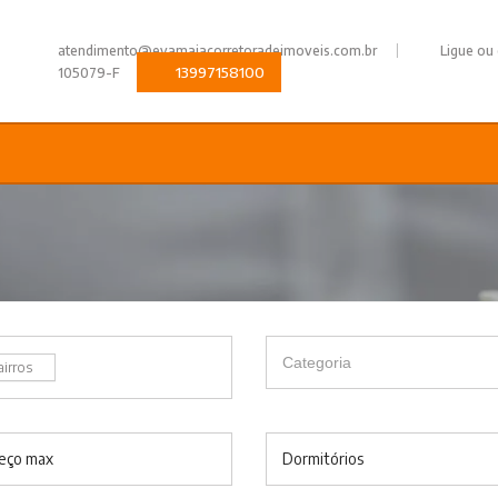
|
atendimento@evamaiacorretoradeimoveis.com.br
Ligue ou
13997158100
105079-F
airros
eço max
Dormitórios