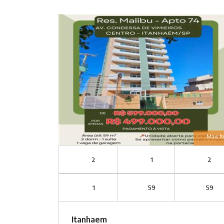
Mais fo
2
1
2
1
59
59
Itanhaem