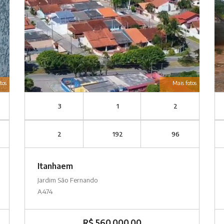
tos
Mais fotos
3
1
2
2
192
96
Itanhaem
Jardim São Fernando
A474
R$ 560.000,00