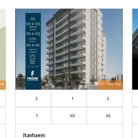
tos
Mais fotos
2
1
2
1
45
45
Itanhaem