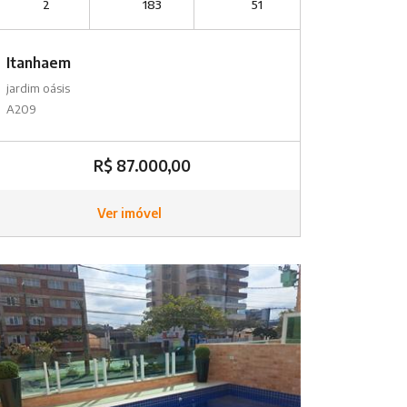
2
183
51
Itanhaem
jardim oásis
A209
R$ 87.000,00
Ver imóvel