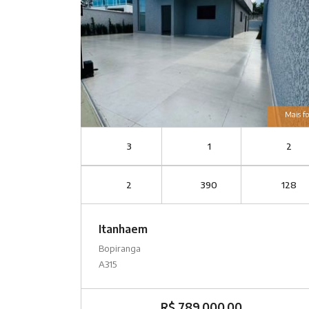
Mais fo
3
1
2
2
390
128
Itanhaem
Bopiranga
A315
R$ 789.000,00