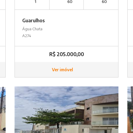
1
60
60
Guarulhos
Água Chata
A274
R$ 205.000,00
Ver imóvel