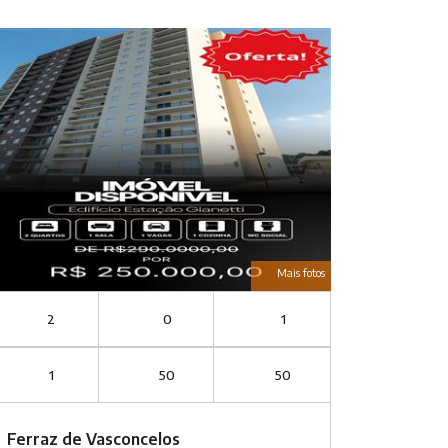
Mais fotos
2
0
1
1
50
50
Ferraz de Vasconcelos