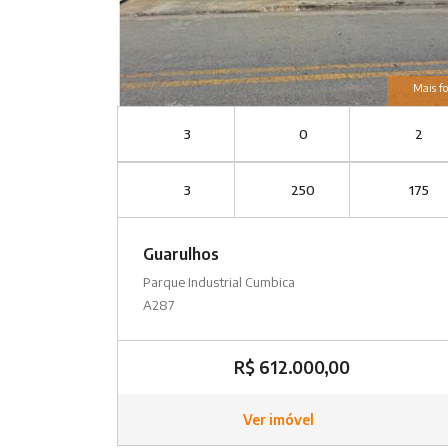
Mais fo
3
0
2
3
250
175
Guarulhos
Parque Industrial Cumbica
A287
R$ 612.000,00
Ver imóvel