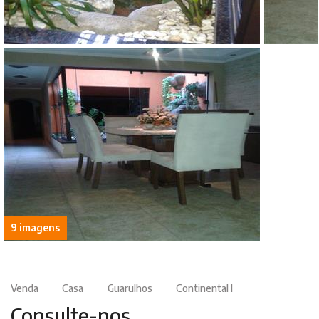
9 imagens
Venda
Casa
Guarulhos
Continental I
Consulte-nos