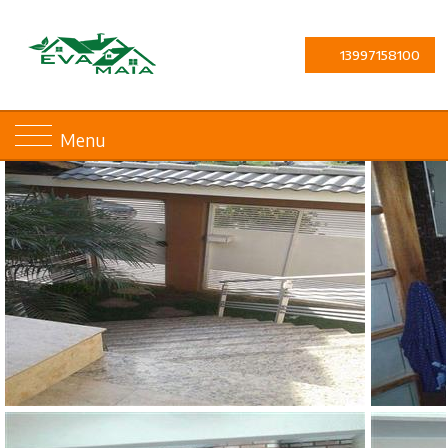
13997158100
Menu