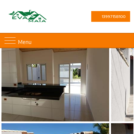
13997158100
Menu