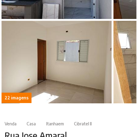
22 imagens
Venda
Casa
Itanhaem
Cibratel II
Rua Jose Amaral