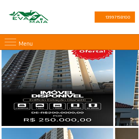
13997158100
Menu