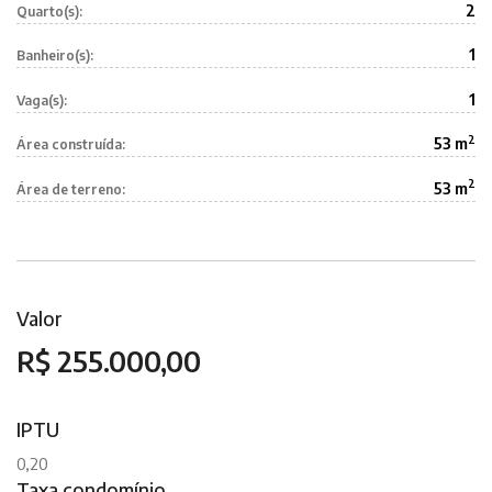
2
Quarto(s):
1
Banheiro(s):
1
Vaga(s):
2
53 m
Área construída:
2
53 m
Área de terreno:
Valor
R$ 255.000,00
IPTU
0,20
Taxa condomínio