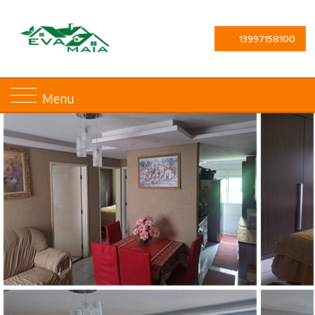
13997158100
Menu