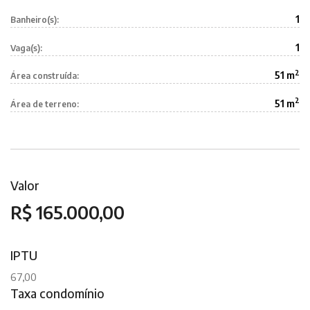
1
Banheiro(s):
1
Vaga(s):
2
51 m
Área construída:
2
51 m
Área de terreno:
Valor
R$ 165.000,00
IPTU
67,00
Taxa condomínio