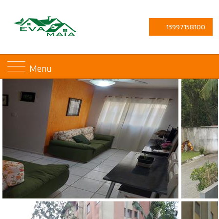
13997158100
Menu