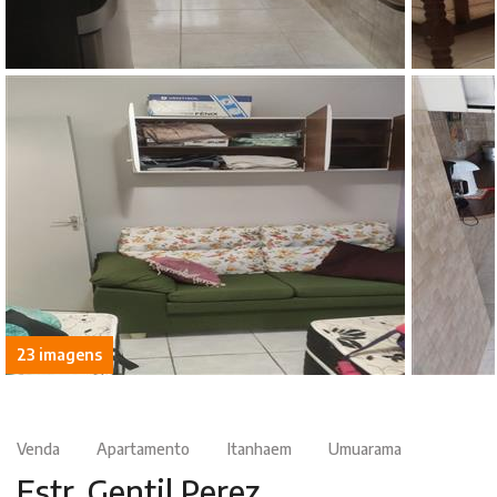
23 imagens
Venda
Apartamento
Itanhaem
Umuarama
Estr. Gentil Perez