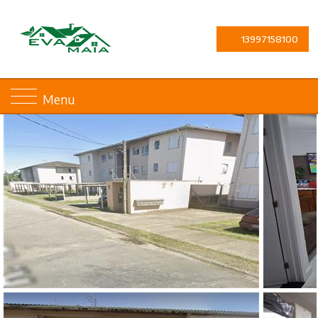
13997158100
Menu