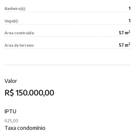
1
Banheiro(s):
1
Vaga(s):
2
57 m
Área construída:
2
57 m
Área de terreno:
Valor
R$ 150.000,00
IPTU
625,00
Taxa condomínio