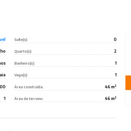
vel
0
Suíte(s):
lho
2
Quarto(s):
hos
1
Banheiro(s):
aia
1
Vaga(s):
2
000
46 m
Área construída:
2
1
46 m
Área de terreno: