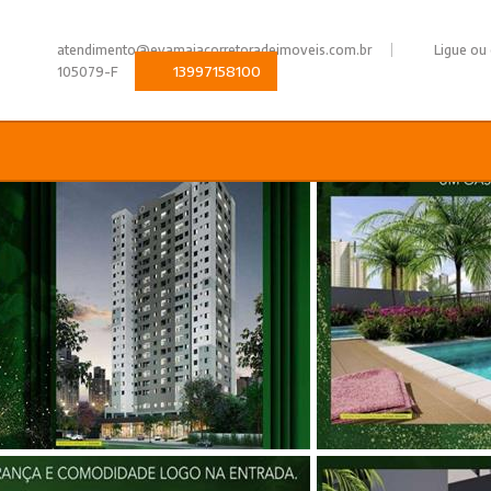
|
atendimento@evamaiacorretoradeimoveis.com.br
Ligue ou
13997158100
105079-F