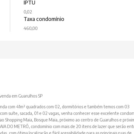
IPTU
0,02
Taxa condomínio
460,00
venda em Guarulhos SP
nda com 41m² quadrados com 02, dormitórios e também temos com 03
com suíte, sacada, 01 e 02 vagas, venha conhecer esse excelente condom
 ao Shopping Maia, Bosque Maia, próximo ao centro de Guarulhos e próxi
IA DO METRÔ, condomínio com mais de 20 itens de lazer que serão en
as, com ótima localização e fácil acessibilidade para as principais ruas de