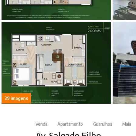
39 imagens
Venda
Apartamento
Guarulhos
Maia
Av. Salgado Filho