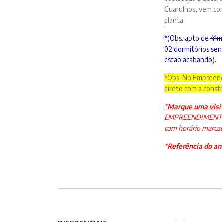
Guarulhos, vem con
planta.
*(Obs. apto de
41m
02 dormitórios sen
estão acabando).
*Obs. No Empreend
direto com a const
*Marque uma visit
EMPREENDIMENTO, t
com horário marcad
*Referência do an