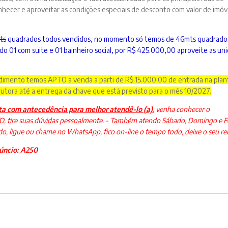
hecer e aproveitar as condições especiais de desconto com valor de imóv
ts
quadrados todos vendidos, no momento só temos de 46mts quadrado
do 01 com suite e 01 bainheiro social, por R$ 425.000,00 aproveite as un
imento temos APTO a venda a parti de R$ 15.000 00 de entrada na plan
rutora até a entrega da chave que está previsto para o mês 10/2027.
a com antecedência para melhor atendê-lo (a)
, venha conhecer o
ire suas dúvidas pessoalmente. - Também atendo Sábado, Domingo e F
o, ligue ou chame no WhatsApp, fico on-line o tempo todo, deixe o seu re
úncio: A250