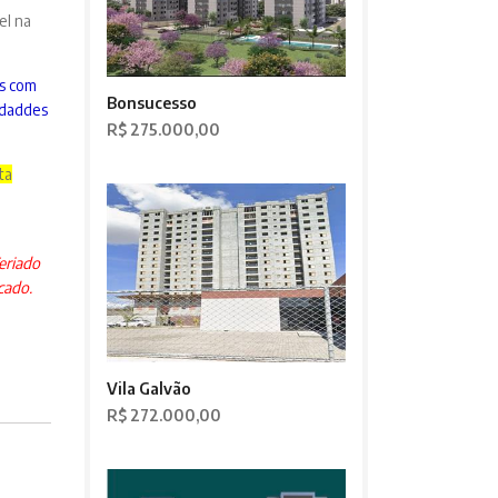
el na
s com
Bonsucesso
idaddes
R$ 275.000,00
ta
eriado
cado.
Vila Galvão
R$ 272.000,00