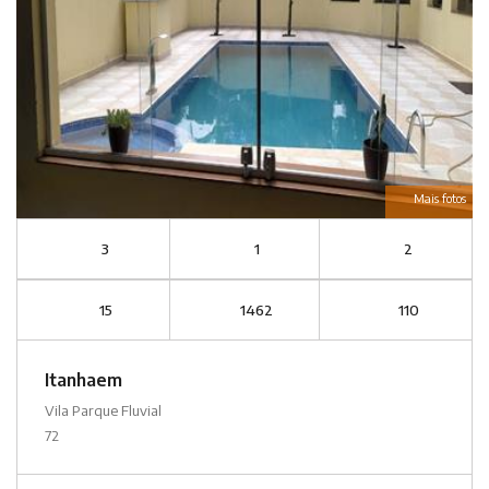
Mais fotos
3
1
2
15
1462
110
Itanhaem
Vila Parque Fluvial
72