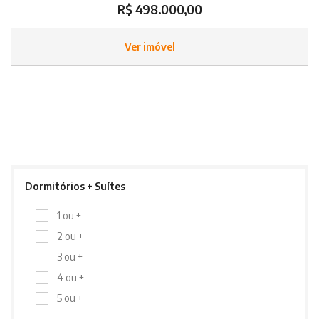
R$ 498.000,00
Ver imóvel
Dormitórios + Suítes
1 ou +
2 ou +
3 ou +
4 ou +
5 ou +