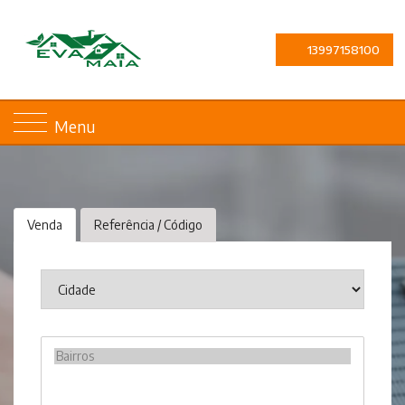
13997158100
Menu
Venda
Referência / Código