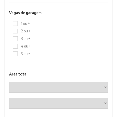
Vagas de garagem
1 ou +
2 ou +
3 ou +
4 ou +
5 ou +
Área total