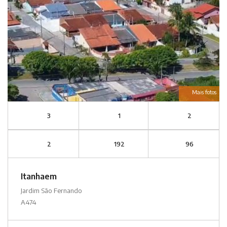
Mais fotos
3
1
2
2
192
96
Itanhaem
Jardim São Fernando
A474