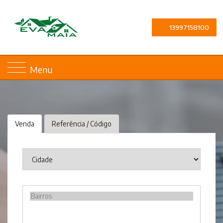
13997158100
Menu
Venda
Referência / Código