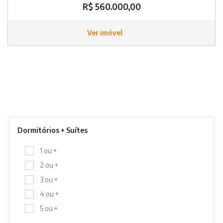
R$ 560.000,00
Ver imóvel
Dormitórios + Suítes
1 ou +
2 ou +
3 ou +
4 ou +
5 ou +