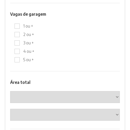
Vagas de garagem
1 ou +
2 ou +
3 ou +
4 ou +
5 ou +
Área total