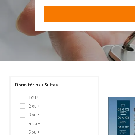
Dormitórios + Suítes
1 ou +
2 ou +
3 ou +
4 ou +
5 ou +