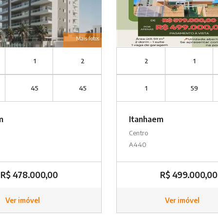
Mais fotos
1
2
2
1
45
45
1
59
m
Itanhaem
Centro
A440
R$ 478.000,00
R$ 499.000,00
Ver imóvel
Ver imóvel