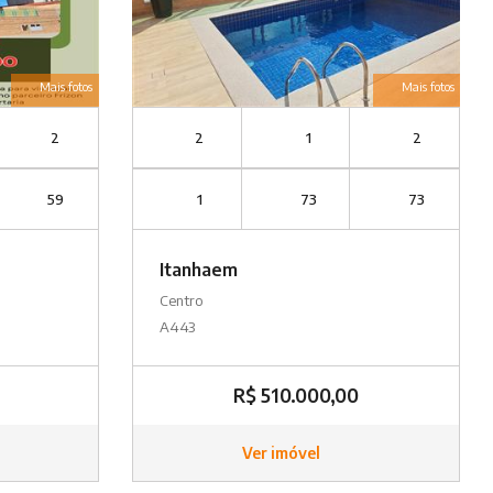
Mais fotos
Mais fotos
2
2
1
2
59
1
73
73
Itanhaem
Centro
A443
R$ 510.000,00
Ver imóvel