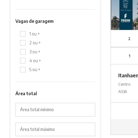
Vagas de garagem
1 ou +
2
2 ou +
3 ou +
1
4 ou +
5 ou +
Itanhae
Centro
A536
Área total
Área total mínimo
Área total máximo