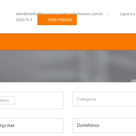
|
atendimento@evamaiacorretoradeimoveis.com.br
Ligue ou
13997158100
105079-F
airros
eço max
Dormitórios