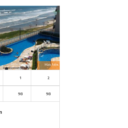
Mais fotos
1
2
98
98
m