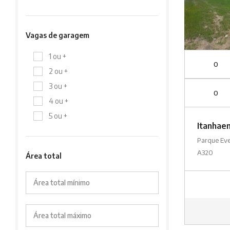
Vagas de garagem
1 ou +
0
2 ou +
3 ou +
0
4 ou +
5 ou +
Itanhae
Parque Ev
A320
Área total
Área total mínimo
Área total máximo