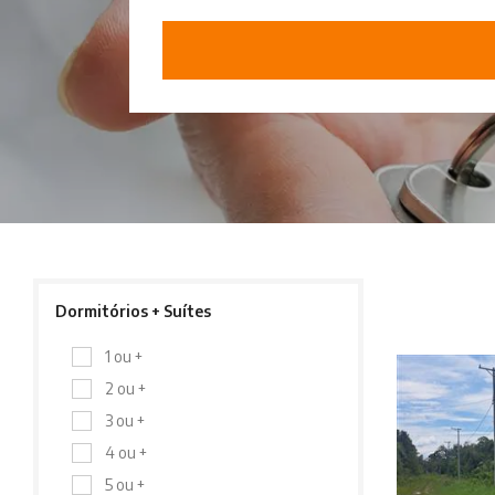
Dormitórios + Suítes
1 ou +
2 ou +
3 ou +
4 ou +
5 ou +