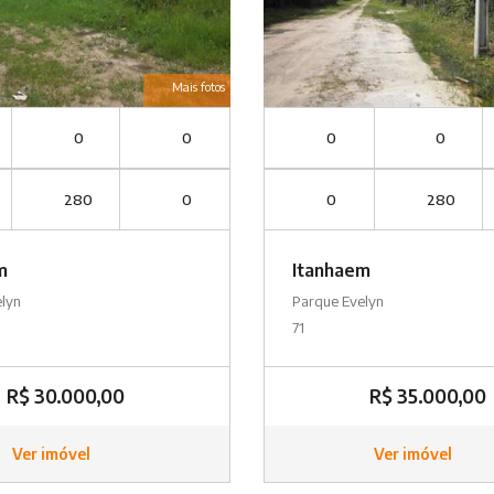
Mais fotos
0
0
0
0
280
0
0
280
m
Itanhaem
elyn
Parque Evelyn
71
R$ 30.000,00
R$ 35.000,00
Ver imóvel
Ver imóvel