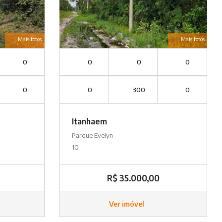
Mais fotos
Mais fotos
0
0
0
0
0
0
300
0
Itanhaem
Parque Evelyn
10
R$ 35.000,00
Ver imóvel