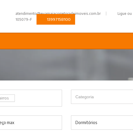
|
atendimento@evamaiacorretoradeimoveis.com.br
Ligue ou
13997158100
105079-F
airros
eço max
Dormitórios