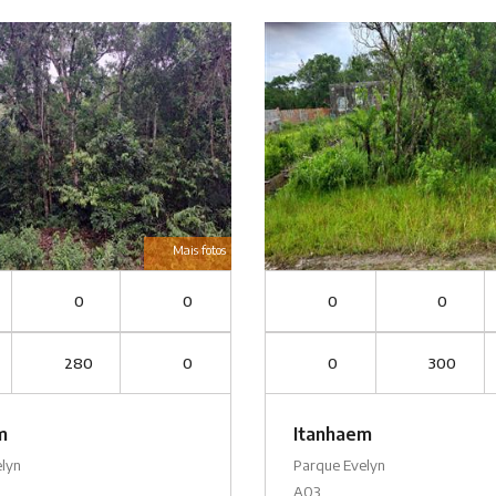
Mais fotos
0
0
0
0
280
0
0
300
m
Itanhaem
elyn
Parque Evelyn
A03