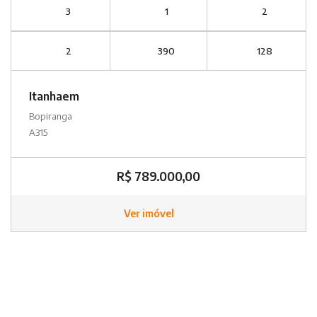
3
1
2
2
390
128
Itanhaem
Bopiranga
A315
R$ 789.000,00
Ver imóvel