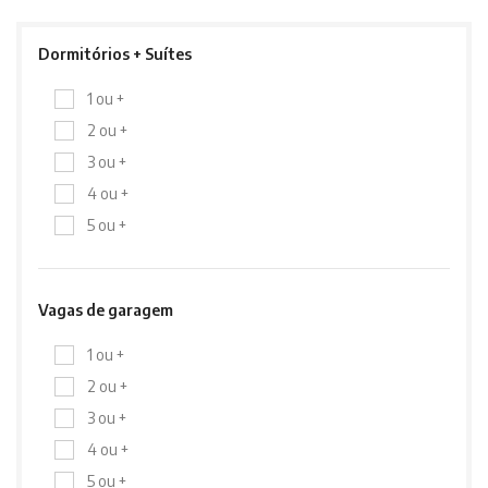
Dormitórios + Suítes
1 ou +
2 ou +
3 ou +
4 ou +
5 ou +
Vagas de garagem
1 ou +
2 ou +
3 ou +
4 ou +
5 ou +