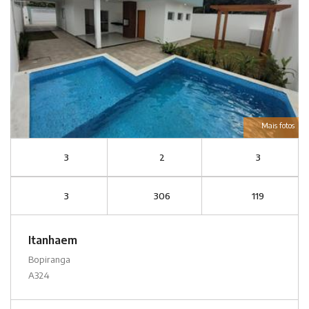
Mais fotos
3
2
3
3
306
119
Itanhaem
Bopiranga
A324