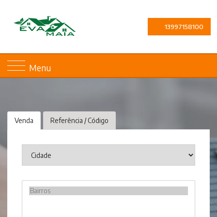
13997158100
Menu
Venda
Referência / Código