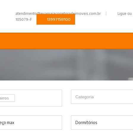
|
atendimento@evamaiacorretoradeimoveis.com.br
Ligue ou
13997158100
105079-F
airros
eço max
Dormitórios