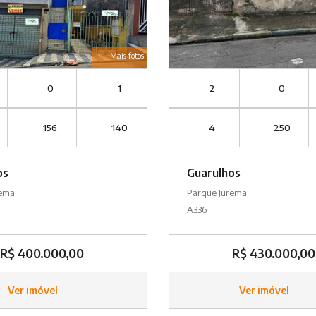
Mais fotos
0
1
2
0
156
140
4
250
os
Guarulhos
rema
Parque Jurema
A336
R$ 400.000,00
R$ 430.000,00
Ver imóvel
Ver imóvel