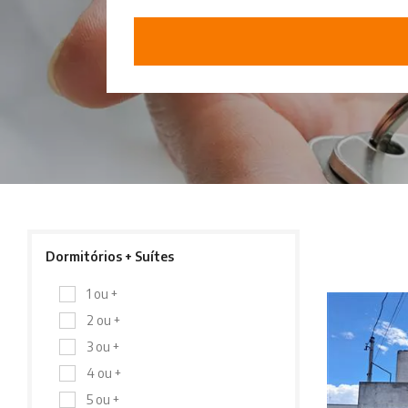
Dormitórios + Suítes
1 ou +
2 ou +
3 ou +
4 ou +
5 ou +