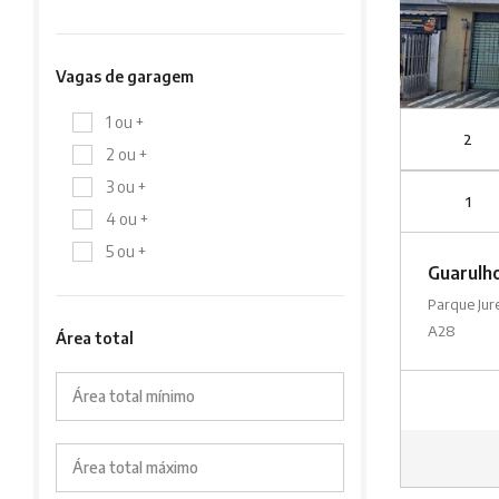
Vagas de garagem
1 ou +
2
2 ou +
3 ou +
1
4 ou +
5 ou +
Guarulh
Parque Ju
A28
Área total
Área total mínimo
Área total máximo