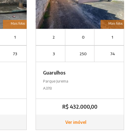
Mais fotos
Mais fotos
1
2
0
1
73
3
250
74
Guarulhos
Parque Jurema
A378
R$ 432.000,00
Ver imóvel