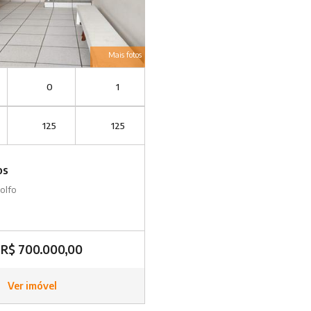
Mais fotos
0
1
125
125
os
olfo
R$ 700.000,00
Ver imóvel