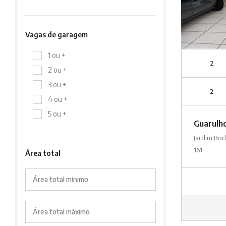
Vagas de garagem
1 ou +
2
2 ou +
3 ou +
2
4 ou +
5 ou +
Guarulh
Jardim Rod
161
Área total
Área total mínimo
Área total máximo