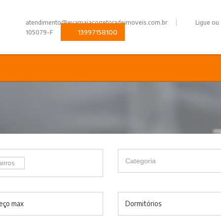
|
atendimento@evamaiacorretoradeimoveis.com.br
Ligue ou
13997158100
105079-F
airros
eço max
Dormitórios