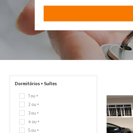
Dormitórios + Suítes
1 ou +
2 ou +
3 ou +
4 ou +
5 ou +