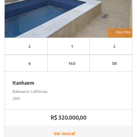
Mais fotos
2
1
2
4
140
58
Itanhaem
Balneario Califórnia
280
R$ 320.000,00
Ver imóvel