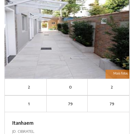
Mais fotos
2
0
2
1
79
79
Itanhaem
JD. CIBRATEL