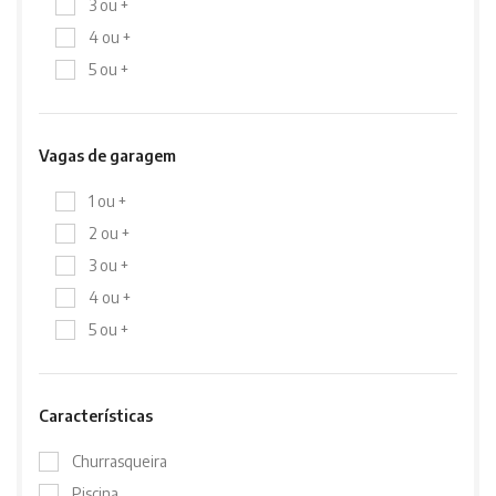
3 ou +
4 ou +
5 ou +
Vagas de garagem
1 ou +
2 ou +
3 ou +
4 ou +
5 ou +
Características
Churrasqueira
Piscina