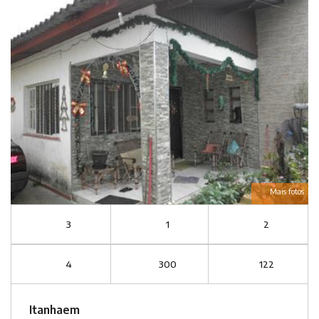
Mais fotos
3
1
2
4
300
122
Itanhaem