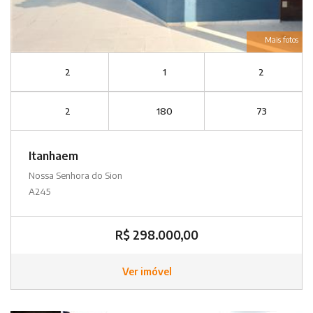
Mais fotos
2
1
2
2
180
73
Itanhaem
Nossa Senhora do Sion
A245
R$ 298.000,00
Ver imóvel