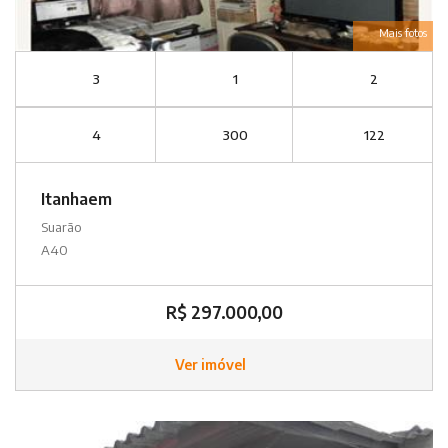
Mais fotos
3
1
2
4
300
122
Itanhaem
Suarão
A40
R$ 297.000,00
Ver imóvel