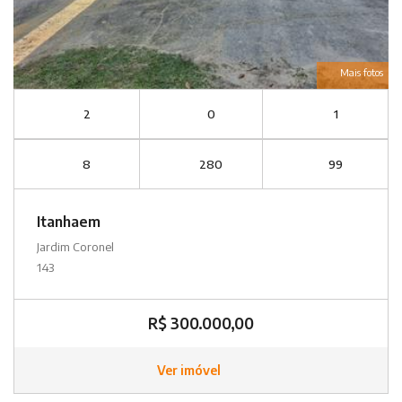
Mais fotos
2
0
1
8
280
99
Itanhaem
Jardim Coronel
143
R$ 300.000,00
Ver imóvel