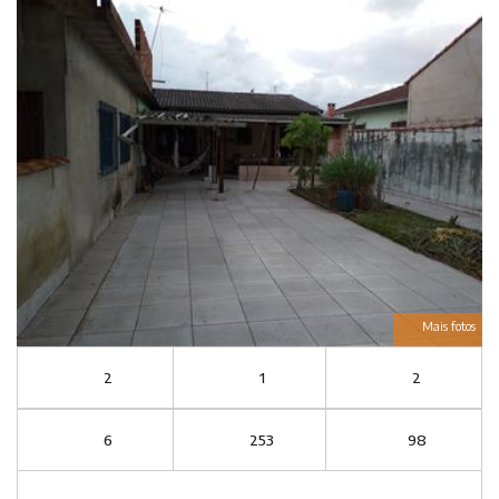
Mais fotos
2
1
2
6
253
98